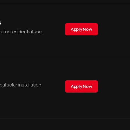
s
Apply Now
 for residential use.
l solar installation
Apply Now