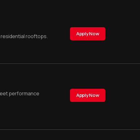
Apply Now
 residential rooftops.
 meet performance
Apply Now