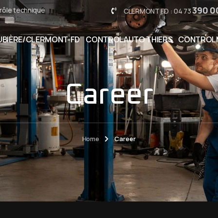
390 0
rôle technique
CLERMONT FD : 04 73
BIÈRE/CLERMONT-FD
CONTROLAUTO THIERS
CONTROL
Career
Home
Career