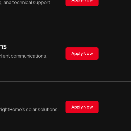
g, and technical support.
ns
Apply Now
 client communications.
Apply Now
ghtHome’s solar solutions.