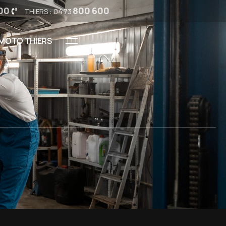
00
800 600
THIERS : 04 73
MOTO THIERS