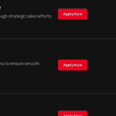
e
Apply Now
gh strategic sales efforts.
ions to ensure smooth
Apply Now
Apply Now