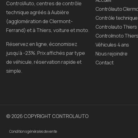
Accueil
ControlAuto, centres de contrôle
Contrôlauto Clermo
technique agréés à Aubière
Contrôle technique
(agglomération de Clermont-
Controlauto Thiers
Ferrand) et à Thiers, voiture et moto.
Controlmoto Thier
Réservez en ligne, économisez
Véhicules 4 ans
jusqu’à -23%. Prix affichés par type
Nous rejoindre
de véhicule, réservation rapide et
Contact
simple.
© 2026 COPYRIGHT CONTROLAUTO
Conditions générales de vente