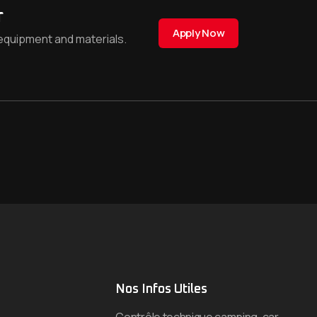
r
Apply Now
equipment and materials.
Nos Infos Utiles