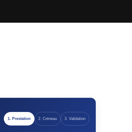
AutoDetail North
1. Prestation
2. Créneau
3. Validation