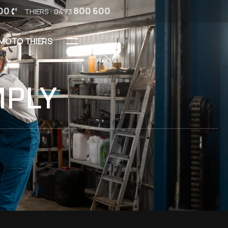
00
800 600
THIERS : 04 73
MOTO THIERS
MPLY