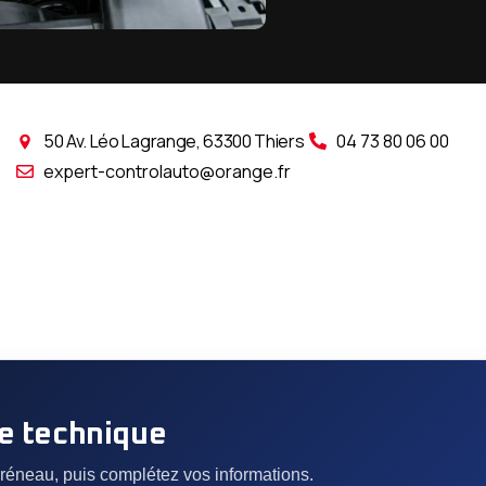
AutoDetail East
50 Av. Léo Lagrange, 63300 Thiers
04 73 80 06 00
expert-controlauto@orange.fr
le technique
créneau, puis complétez vos informations.