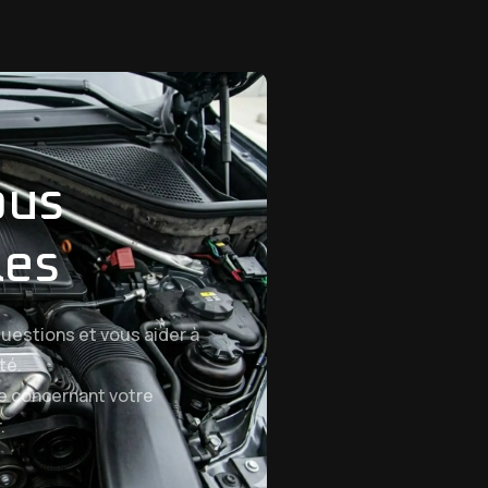
ous
les
uestions et vous aider à
té.
e concernant votre
.