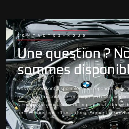
CONTACTEZ-NOUS
Une question ? N
sommes disponib
Nos équipes sont disponibles pour répondre à vos q
réserver votre contrôle technique en toute simplici
N’hésitez pas à nous contacter pour toute demand
rendez-vous, nos offres ou les documents à prévoir