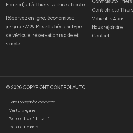
Controlauto Thiers
Ferrand) et à Thiers, voiture et moto.
Controlmoto Thier
Réservez en ligne, économisez
Véhicules 4 ans
jusqu’à -23%. Prix affichés par type
Nous rejoindre
de véhicule, réservation rapide et
Contact
simple.
© 2026 COPYRIGHT CONTROLAUTO
Conditions générales de vente
Mentions légales
Politique de confidentialité
Politique de cookies