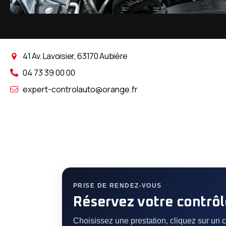
AutoDetail HQ
41 Av. Lavoisier, 63170 Aubière
04 73 39 00 00
expert-controlauto@orange.fr
PRISE DE RENDEZ-VOUS
Réservez votre contrô
Choisissez une prestation, cliquez sur un 