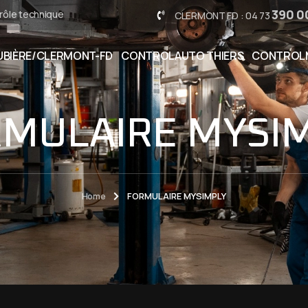
390 0
rôle technique
CLERMONT FD : 04 73
BIÈRE/CLERMONT-FD
CONTROLAUTO THIERS
CONTROL
MULAIRE MYSI
Home
FORMULAIRE MYSIMPLY