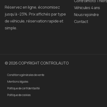
Controlmoto Thier
Réservez en ligne, économisez
Véhicules 4 ans
jusqu’à -23%. Prix affichés par type
Nous rejoindre
de véhicule, réservation rapide et
Contact
simple.
© 2026 COPYRIGHT CONTROLAUTO
Conditions générales de vente
Mentions légales
Politique de confidentialité
Politique de cookies