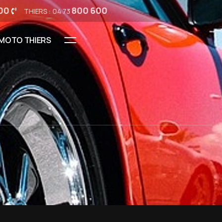
00
800 600
THIERS : 04 73
MOTO THIERS